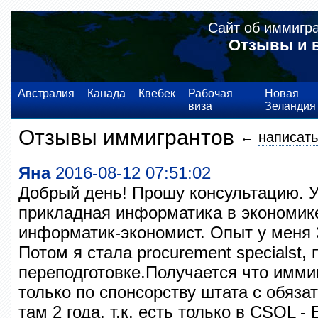
Сайт об иммигр
Отзывы и 
Австралия
Канада
Квебек
Рабочая
Новая
виза
Зеландия
Отзывы иммигрантов
←
написать
Яна
2016-08-12 07:51:02
Добрый день! Прошу консультацию. 
прикладная информатика в экономик
информатик-экономист. Опыт у меня 
Потом я стала procurement specialst,
переподготовке.Получается что имми
только по спонсорству штата с обяз
там 2 года, т.к. есть только в CSOL - 