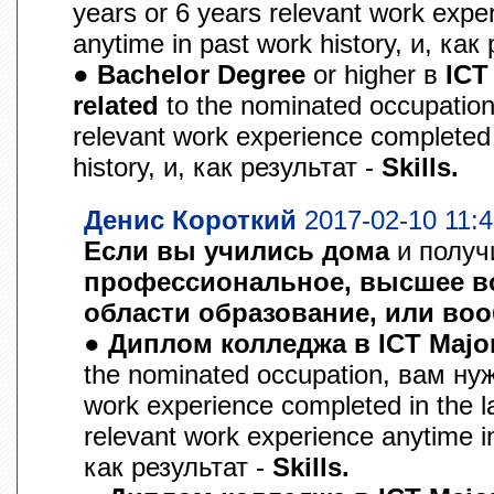
years or 6 years relevant work exp
anytime in past work history, и, как
●
Bachelor Degree
or higher в
ICT
related
to the nominated occupatio
relevant work experience completed
history, и, как результат -
Skills.
Денис Короткий
2017-02-10 11:4
Eсли вы учились дома
и полу
профессиональное, высшее в
области образование, или воо
●
Диплом колледжа в ICT Majo
the nominated occupation, вам нуж
work experience completed in the l
relevant work experience anytime in
как результат -
Skills.