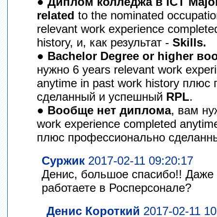
●
Диплом колледжа в ICT Majo
related
to the nominated occupati
relevant work experience complete
history, и, как результат -
Skills.
●
Bachelor Degree or higher во
нужно 6 years relevant work exper
anytime in past work history плю
сделанный и успешный
RPL
.
●
Вообще нет диплома
, вам ну
work experience completed anytime 
плюс профессионально сделанн
Суржик
2017-02-11 09:20:17
Денис, большое спасибо!! Даже
работаете в Росперсонале?
Денис Короткий
2017-02-11 10