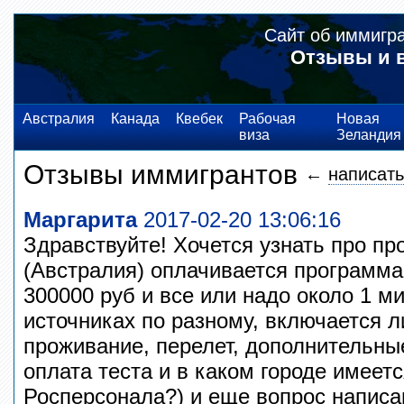
Сайт об иммигр
Отзывы и 
Австралия
Канада
Квебек
Рабочая
Новая
виза
Зеландия
Отзывы иммигрантов
←
написать
Маргарита
2017-02-20 13:06:16
Здравствуйте! Хочется узнать про пр
(Австралия) оплачивается программа 
300000 руб и все или надо около 1 м
источниках по разному, включается л
проживание, перелет, дополнительны
оплата теста и в каком городе имеетс
Росперсонала?) и еще вопрос написан