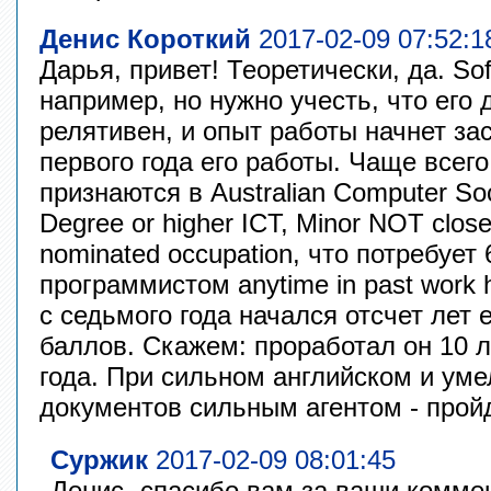
Денис Короткий
2017-02-09 07:52:1
Дарья, привет! Теоретически, да. Sof
например, но нужно учесть, что его
релятивен, и опыт работы начнет за
первого года его работы. Чаще всег
признаются в Australian Computer Soc
Degree or higher ICT, Minor NOT closel
nominated occupation, что потребует
программистом anytime in past work h
с седьмого года начался отсчет лет 
баллов. Скажем: проработал он 10 ле
года. При сильном английском и уме
документов сильным агентом - пройд
Суржик
2017-02-09 08:01:45
Денис- спасибо вам за ваши коммен