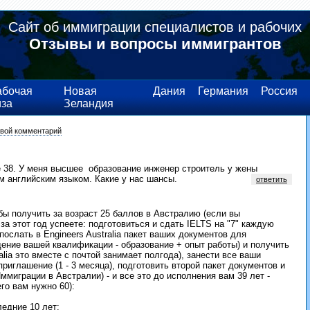
Сайт об иммиграции специалистов и рабочих
Отзывы и вопросы иммигрантов
абочая
Новая
Дания
Германия
Россия
иза
Зеландия
свой комментарий
е 38. У меня высшее образование инженер строитель у жены
м английским языком. Какие у нас шансы.
ответить
обы получить за возраст 25 баллов в Австралию (если вы
за этот год успеете: подготовиться и сдать IELTS на "7" каждую
послать в Engineers Australia пакет ваших документов для
дение вашей квалификации - образование + опыт работы) и получить
ralia это вместе с почтой занимает полгода), занести все ваши
 приглашение (1 - 3 месяца), подготовить второй пакет документов и
ммиграции в Австралии) - и все это до исполнения вам 39 лет -
го вам нужно 60):
ледние 10 лет;