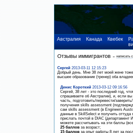
Австралия
Канада
Квебек
Р
в
Отзывы иммигрантов
←
написать 
Сергей
2013-03-11 12:15:23
Добрый день. Мне 38 лет моей жене тож
высшее образование (тренер) оба владее
Денис Короткий
2013-03-12 09:16:56
Сергей, 38 лет - это последний год, чт
спрашиваете об Австралии), и, если вы 
часть, подготовить/перевести/заверить/
получения skills assessment (подтверж
сам skills assessment (в Engineers Aust
данные в SkillSelect и получить оттуда
прислать почтой в DIAC (департамент И
можете рассчитывать на эти баллы (все
25 баллов
за возраст;
15 баллов
за опыт работы 8 лет за пос