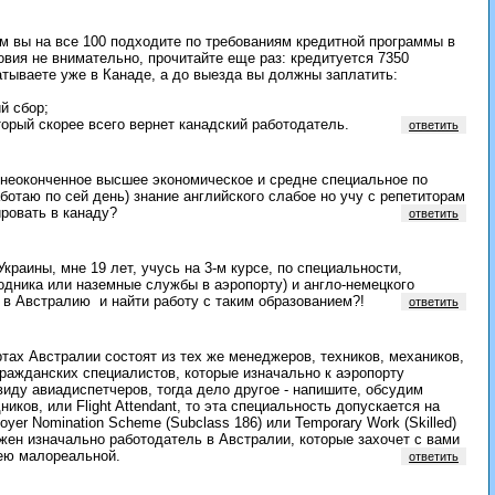
м вы на все 100 подходите по требованиям кредитной программы в
овия не внимательно, прочитайте еще раз: кредитуется 7350
атываете уже в Канаде, а до выезда вы должны заплатить:
й сбор;
торый скорее всего вернет канадский работодатель.
ответить
 неоконченное высшее экономическое и средне специальное по
ботаю по сей день) знание английского слабое но учу с репетиторам
ировать в канаду?
ответить
Украины, мне 19 лет, учусь на 3-м курсе, по специальности,
водника или наземные службы в аэропорту) и англо-немецкого
 в Австралию и найти работу с таким образованием?!
ответить
тах Австралии состоят из тех же менеджеров, техников, механиков,
гражданских специалистов, которые изначально к аэропорту
иду авиадиспетчеров, тогда дело другое - напишите, обсудим
иков, или Flight Attendant, то эта специальность допускается на
yer Nomination Scheme (Subclass 186) или Temporary Work (Skilled)
нужен изначально работодатель в Австралии, которые захочет с вами
тею малореальной.
ответить