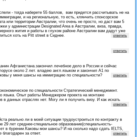
спели - тогда наберете 55 баллов, вам придется рассчитывать не на
миграции, и на региональную, то есть, клянчить спонсорское
а или территории Австралии, что очень не просто, но даст вам 5
ки у администрации Designated Area в Австралии, виза, правда,
имерного жития и работы в глухом районе Австралии вам дадут уже
иться хоть на Pitt street в Сиднее.
ответить
ответить
данин Афганистана.закончил лечебное дело в России и сейчас
лорусе около 2 лет. владею англ.языком и закончил А1 по
каковы у меня шансы на иммиграцию по специальности?
ответить
 экономическое по специальности Стратегический менеджмент.
го языка. Опыт работы Менеджером проекта на монтаже
 в данных отраслях нет. Могу ли я получить визу. И как искать
ответить
та реально ли в моей ситуации трудоустроиться по контракту в
е 29 лет среднее-специальное образование(специальность-
ет в бурении.Каковы мои шансы? И на сколько надо сдать IELTS,
 благодарен за ответ.
ответить