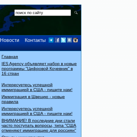
Новости
Контакты
Главная
IES Agency объявляет набор в новые
программы "Цифровой Кочевник" в
16 стран
Интересуетесь успешной
иммиграцией в США - пишите нам!
Иммиграция в Швецию - новые
правила
Интересуетесь успешной
иммиграцией в США - пишите нам!
ВНИМАНИЕ! В последние дни стали
часто поступать вопросы, типа "США
отменяют иммиграцию для россиян"