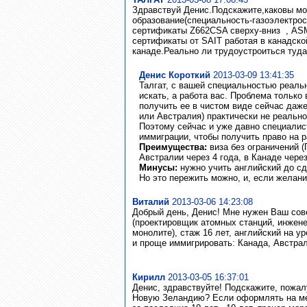
Здравствуй Денис.Подскажите,каковы мо
образование(специальность-газоэлектрос
сертификаты Z662CSA сверху-вниз , AS
сертификаты от SAIT работая в канадско
канаде.Реально ли трудоустроиться туда 
Денис Короткий
2013-03-09 13:41:35
Талгат, с вашей специальностью реальн
искать, а работа вас. Проблема только 
получить ее в чистом виде сейчас даж
или Австралия) практически не реально
Поэтому сейчас и уже давно специали
иммиграции, чтобы получить право на р
Преимущества:
виза без ограничений 
Австралии через 4 года, в Канаде через
Минусы:
нужно учить английский до сд
Но это пережить можно, и, если желани
Виталий
2013-03-06 14:23:08
Добрый день, Денис! Мне нужен Ваш сове
(проектировщик атомных станций, инжене
монолите), стаж 16 лет, английский на ур
и проще иммигрировать: Канада, Австра
Кирилл
2013-03-05 16:37:01
Денис, здравствуйте! Подскажите, пожал
Новую Зеландию? Если оформлять на меня