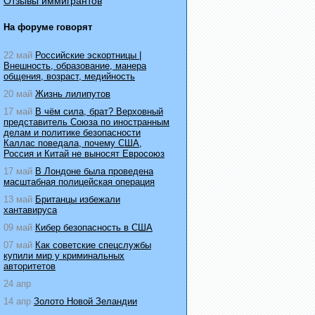
Отзывы иммигрантов
На форуме говорят
22 май
Российские эскортницы |
Внешность, образование, манера
общения, возраст, медийность
20 май
Жизнь лилипутов
17 май
В чём сила, брат? Верховный
представитель Союза по иностранным
делам и политике безопасности
Каллас поведала, почему США,
Россия и Китай не выносят Евросоюз
17 май
В Лондоне была проведена
масштабная полицейская операция
13 май
Британцы избежали
хантавируса
09 май
Кибер безопасность в США
07 май
Как советские спецслужбы
купили мир у криминальных
авторитетов
24 апр
14 апр
Золото Новой Зеландии