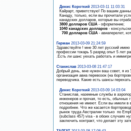
Денис Короткий
2013-03-11 11:03:31
Кайрарт, приветствую! По вашим данны
Канаду, только, если вы прочитали усл
канадских долларов, которые вы отраб
3800 долларов США
- оформление;
1040 канадских долларов
- консульски
700 долларов США
- авиаперелет, ко
Герман
2013-03-09 21:24:59
Здравствуйте ! мне 30 лет русский имею
профессии токарь 5 разряд опыт 5 лет ра
.Есть ли шанс уехать работать и иммигр
Станислав
2013-03-08 21:47:17
Добрый день, мне нужен ваш совет, я из 
организация авиа перевозок (на бортпро
переводчика. Какие есть шансы перехать
Денис Короткий
2013-03-09 14:03:04
Станислав, наземные службы в аэропор
инженеров и прочая, то есть, обычных 
отношения не имеют. Если вы имели в в
подробнее. Что же касается бортпроводн
рынок труда Австралии только по Emplo
(subclass 457) visa - в обоих случаях 
заключить контракт, что делает эту за
ТАЛГАТ
2013-03-08 17:08:43