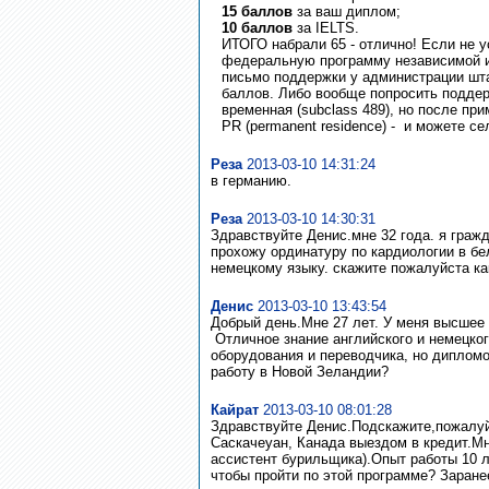
15 баллов
за ваш диплом;
10 баллов
за IELTS.
ИТОГО набрали 65 - отлично! Если не у
федеральную программу независимой им
письмо поддержки у администрации штат
баллов. Либо вообще попросить поддерж
временная (subclass 489), но после пр
PR (permanent residence) - и можете сел
Реза
2013-03-10 14:31:24
в германию.
Реза
2013-03-10 14:30:31
Здравствуйте Денис.мне 32 года. я граж
прохожу ординатуру по кардиологии в бе
немецкому языку. скажите пожалуйста 
Денис
2013-03-10 13:43:54
Добрый день.Мне 27 лет. У меня высшее
Отличное знание английского и немецко
оборудования и переводчика, но дипломов
работу в Новой Зеландии?
Кайрат
2013-03-10 08:01:28
Здравствуйте Денис.Подскажите,пожалуйс
Саскачеуан, Канада выездом в кредит.Мн
ассистент бурильщика).Опыт работы 10 л
чтобы пройти по этой программе? Заранее