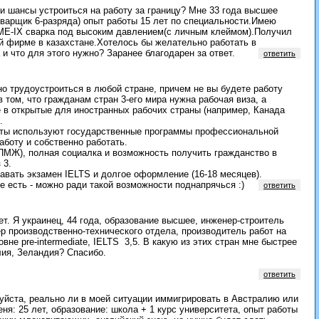
и шансы устроиться на работу за границу? Мне 33 года высшее
варщик 6-разряда) опыт работы 15 лет по специальности.Имею
ME-IX сварка под высоким давлением(с личным клеймом).Получил
й фирме в казахстане.Хотелось бы желательно работать в
и что для этого нужно? Заранее благодарен за ответ.
ответить
о трудоустроиться в любой стране, причем не вы будете работу
в том, что гражданам стран 3-его мира нужна рабочая виза, а
е в открытые для иностранных рабочих страны (например, Канада
.
сты используют государственные программы профессиональной
аботу и собственно работать.
(ПМЖ), полная социалка и возможность получить гражданство в
 3.
авать экзамен IELTS и долгое оформление (16-18 месяцев).
е есть - можно ради такой возможности поднапрячься :)
ответить
т. Я украинец, 44 года, образование высшее, инженер-строитель
р производственно-технического отдела, производитель работ на
овне pre-intermediate, IELTS 3,5. В какую из этих стран мне быстрее
лия, Зеландия? Спасибо.
ответить
уйста, реально ли в моей ситуации иммигрировать в Австралию или
: 25 лет, образование: школа + 1 курс университета, опыт работы