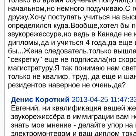
начальном,но немного подучиваю.С г
дружу.Хочу поступать учиться на выс
определился куда.Вообще,хотел бы п
звукорежессуре,но ведь в Канаде не 
дипломы,да и учиться 4 года,да еще 
бы...Жена следователь,только вышла
"секретку" еще не подписала(но скор
магистратуру.Я так понимаю нам свет
только не квалиф. труд, да еще и ша
резидентов наверное не очень,да?
Денис Короткий
2013-04-25 11:47:3
Евгений, ни квалификация вашей же
звукорежиссёра в иммиграции вам не
знать мое мнение - делайте упор на
электромонтером и ваш диплом ток