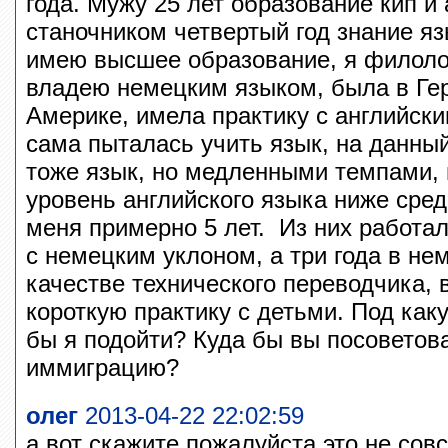
года. Мужу 25 лет образование кип и
станочником четвертый год знание яз
имею высшее образование, я филоло
владею немецким языком, была в Гер
Америке, имела практику с английски
сама пыталась учить язык, на данны
тоже язык, но медленными темпами, м
уровень английского языка ниже сред
меня примерно 5 лет. Из них работал
с немецким уклоном, а три года в н
качестве технического переводчика,
короткую практику с детьми. Под ка
бы я подойти? Куда бы вы посовето
иммиграцию?
олег
2013-04-22 22:02:59
а вот скажите пожалуйста,это не сов