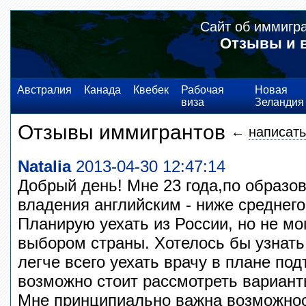
Сайт об иммигр
Отзывы и 
Австралия
Канада
Квебек
Рабочая
Новая
виза
Зеландия
Отзывы иммигрантов
←
написать
Natalia
2013-04-30 12:47:14
Добрый день! Мне 23 года,по образо
владения английским - ниже среднего
Планирую уехать из России, но не мо
выбором страны. Хотелось бы узнать
легче всего уехать врачу в плане по
возможно стоит рассмотреть вариант
Мне принципиально важна возможнос