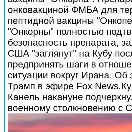
онковакциной ФМБА для тер
пептидной вакцины "Онкопе
"Онкорны" полностью подт
безопасность препарата, з
США "заглянут" на Кубу по
предпринять шаги в отноше
ситуации вокруг Ирана. Об
Трамп в эфире Fox News.Ку
Канель накануне подчеркнул
военному столкновению с 