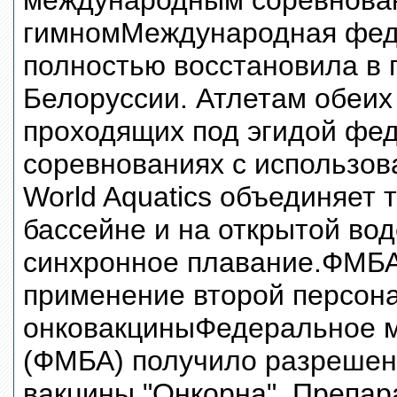
международным соревнован
гимномМеждународная федер
полностью восстановила в 
Белоруссии. Атлетам обеих
проходящих под эгидой фе
соревнованиях с использов
World Aquatics объединяет 
бассейне и на открытой вод
синхронное плавание.ФМБА
применение второй персон
онковакциныФедеральное м
(ФМБА) получило разрешен
вакцины "Онкорна". Препар