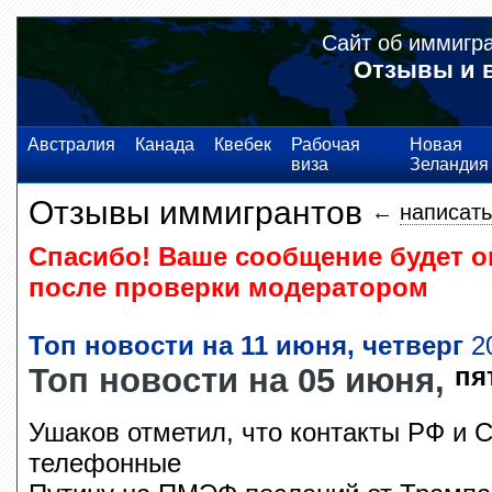
Сайт об иммигр
Отзывы и 
Австралия
Канада
Квебек
Рабочая
Новая
виза
Зеландия
Отзывы иммигрантов
←
написать
Спасибо! Ваше сообщение будет о
после проверки модератором
Топ новости на 11 июня, четверг
20
Топ новости на 05 июня,
пя
Ушаков отметил, что контакты РФ и 
телефонные