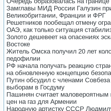
Очередь образовалась на границе
Замглавы МИД России Галузин пр
Великобритании, Франции и ФРГ
Решетников пообещал отмену огра
ОАЭ, как только ситуация стабили
Золото дешевеет на опасениях эс
Востоке
Житель Омска получил 20 лет коло
педофилии
РФ начала получать реакцию стра
на обновленную концепцию безопа
Путин обсудил с членами Совбеза 
выборам в Госдуму
Пашинян считает маловероятным
цен на газ для Армении
Народную артистку СССР Людмилу