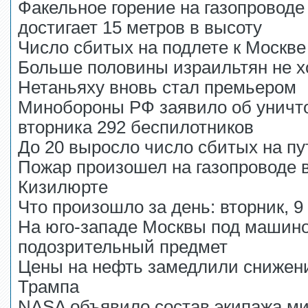
Факельное горение на газопроводе
достигает 15 метров в высоту
Число сбитых на подлете к Москв
Больше половины израильтян не х
Нетаньяху вновь стал премьером
Минобороны РФ заявило об уничто
вторника 292 беспилотников
До 20 выросло число сбитых на п
Пожар произошел на газопроводе в
Кизилюрте
Что произошло за день: вторник, 9
На юго-западе Москвы под машин
подозрительный предмет
Цены на нефть замедлили снижени
Трампа
NASA объявило состав экипажа ми