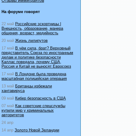
Отзывы иммигрантов
На форуме говорят
22 май
Российские эскортницы |
Внешность, образование, манера
общения, возраст, медийность
20 май
Жизнь лилипутов
17 май
В чём сила, брат? Верховный
представитель Союза по иностранным
делам и политике безопасности
Каллас поведала, почему США,
Россия и Китай не выносят Евросоюз
17 май
В Лондоне была проведена
масштабная полицейская операция
13 май
Британцы избежали
хантавируса
09 май
Кибер безопасность в США
07 май
Как советские спецслужбы
купили мир у криминальных
авторитетов
24 апр
14 апр
Золото Новой Зеландии