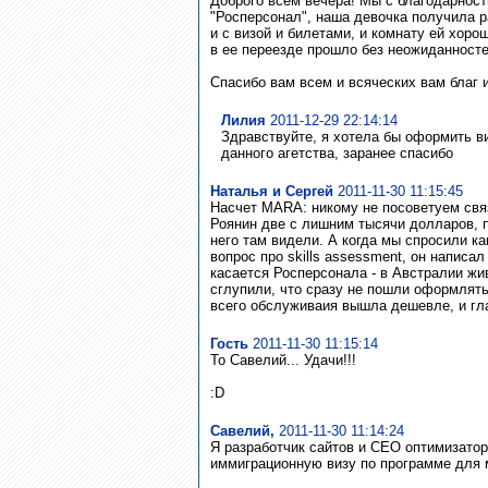
Доброго всем вечера! Мы с благодарнос
"Росперсонал", наша девочка получила р
и с визой и билетами, и комнату ей хор
в ее переезде прошло без неожиданносте
Спасибо вам всем и всяческих вам благ 
Лилия
2011-12-29 22:14:14
Здравствуйте, я хотела бы оформить ви
данного агетства, заранее спасибо
Наталья и Сергей
2011-11-30 11:15:45
Насчет MARA: никому не посоветуем связ
Роянин две с лишним тысячи долларов, п
него там видели. А когда мы спросили к
вопрос про skills assessment, он написа
касается Росперсонала - в Австралии жи
сглупили, что сразу не пошли оформлять
всего обслуживаия вышла дешевле, и глав
Гость
2011-11-30 11:15:14
То Савелий... Удачи!!!
:D
Савелий,
2011-11-30 11:14:24
Я разработчик сайтов и СЕО оптимизатор
иммиграционную визу по программе для 