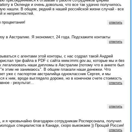
тью присоединяемся к отзывам о работе сотрудников фирмы
аботу в Окленде и очень довольна, что все так удачно получилось
ошую нашли. В общем, редкий в нашей российской жизни случай - все
й и неприятностей.
и процветания!
ответить
зу в Австралию. Я экономист, 24 года. Подскажите контакты
ответить
ываться с агентами этой конторы, с нас содрал такой Андрей
рислал три файла в PDF с сайта www.immi.gov.au, которые мы и без
ак легализовать наши дипломы в Австралии (потому что в анкете был
л "я этим не занимаюсь". В общем плакали наши денежки. Что
вет уже с паспортом австралийца одноклассник Сергея, и мы
ся к ним, вроде выглядело дороже, но в конечном счете стоимость
ное - результат...
ответить
ответить
, и я чрезвычайно благодарен сотрудникам Росперсонала, получил
молодых специалистов в Канаде, скоро выезжаем )) Прощай Россия!
ответить