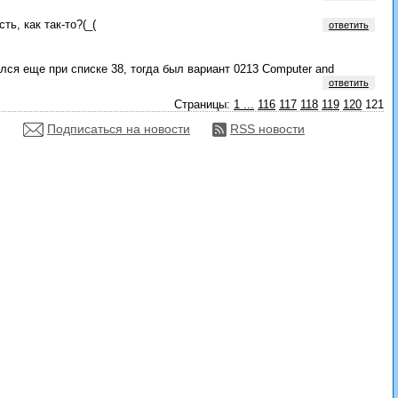
ть, как так-то?(_(
ответить
лся еще при списке 38, тогда был вариант 0213 Computer and
ответить
Страницы:
1
...
116
117
118
119
120
121
Подписаться на новости
RSS новости