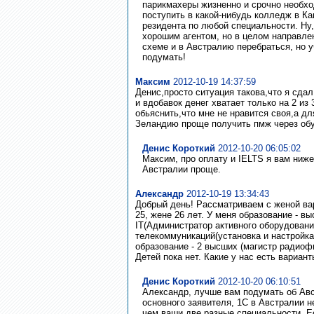
парикмахеры жизненно и срочно необхо
поступить в какой-нибудь колледж в Ка
резидента по любой специальности. Ну,
хорошим агентом, но в целом направле
схеме и в Австралию перебраться, но у
подумать!
Максим
2012-10-19 14:37:59
Денис,просто ситуация такова,что я сдал
и вдобавок денег хватает только на 2 из
обьяснить,что мне не нравится своя,а дл
Зеландию проще получить пмж через обу
Денис Короткий
2012-10-20 06:05:02
Максим, про оплату и IELTS я вам ниже
Австралии проще.
Александр
2012-10-19 13:34:43
Добрый день! Рассматриваем с женой ва
25, жене 26 лет. У меня образование - 
IT(Администратор активного оборудования
телекоммуникаций(установка и настройка
образование - 2 высших (магистр радиоф
Детей пока нет. Какие у нас есть вариан
Денис Короткий
2012-10-20 06:10:51
Александр, лучше вам подумать об Авс
основного заявителя, 1С в Австралии н
чем ваши две разные специальности. Е