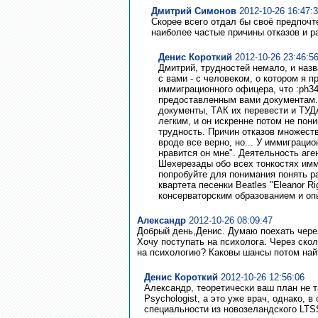
Дмитрий Симонов
2012-10-26 16:47:
Скорее всего отдал бы своё предпочт
наиболее частые причины отказов и ра
Денис Короткий
2012-10-26 23:46:5
Дмитрий, трудностей немало, и назв
с вами - с человеком, о котором я 
иммиграционного офицера, что :ph34
предоставленным вами документам. Э
документы, ТАК их перевести и ТУД
легким, и он искренне потом не пони
трудность. Причин отказов множеств
вроде все верно, но... У иммиграцио
нравится он мне". Деятельность аге
Шехерезады обо всех тонкостях имм
попробуйте для понимания понять р
квартета песенки Beatles "Eleanor 
консерваторским образованием и опы
Александр
2012-10-26 08:09:47
Добрый день,Денис. Думаю поехать чер
Хочу поступать на психолога. Через ско
на психологию? Каковы шансы потом най
Денис Короткий
2012-10-26 12:56:06
Александр, теоретически ваш план не та
Psychologist, а это уже врач, однако, в
специальности из новозеландского LTS