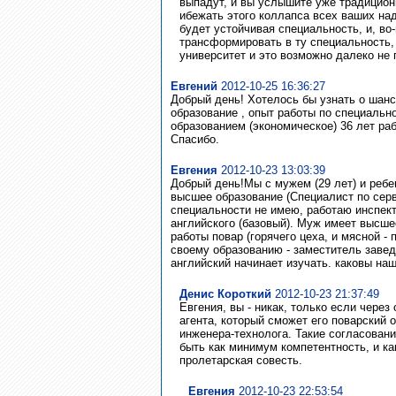
выпадут, и вы услышите уже традиционн
ибежать этого коллапса всех ваших над
будет устойчивая специальность, и, во-
трансформировать в ту специальность, 
университет и это возможно далеко не 
Евгений
2012-10-25 16:36:27
Добрый день! Хотелось бы узнать о шан
образование , опыт работы по специально
образованием (экономическое) 36 лет раб
Спасибо.
Евгения
2012-10-23 13:03:39
Добрый день!Мы с мужем (29 лет) и ребе
высшее образование (Специалист по серв
специальности не имею, работаю инспек
английского (базовый). Муж имеет высше
работы повар (горячего цеха, и мясной - 
своему образованию - заместитель завед
английский начинает изучать. каковы на
Денис Короткий
2012-10-23 21:37:49
Евгения, вы - никак, только если через
агента, который сможет его поварский 
инженера-технолога. Такие согласовани
быть как минимум компетентность, и ка
пролетарская совесть.
Евгения
2012-10-23 22:53:54