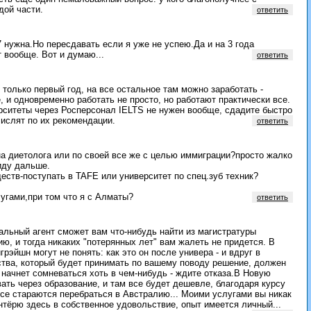
дой части.
ответить
7 нужна.Но пересдавать если я уже не успею.Да и на 3 года
 вообще. Вот и думаю...
ответить
только первый год, на все остальное там можно заработать -
, и одновременно работать не просто, но работают практически все.
рситеты через Росперсонал IELTS не нужен вообще, сдадите быстро
числят по их рекомендации.
ответить
 на диетолога или по своей все же с целью иммиграции?просто жалко
 иду дальше.
еств-поступать в TAFE или университет по спец.зуб техник?
угами,при том что я с Алматы?
ответить
льный агент сможет вам что-нибудь найти из магистратуры
, и тогда никаких "потерянных лет" вам жалеть не придется. В
рэйшн могут не понять: как это он после универа - и вдруг в
ства, который будет принимать по вашему поводу решение, должен
н начнет сомневаться хоть в чем-нибудь - ждите отказа.В Новую
ть через образование, и там все будет дешевле, благодаря курсу
все стараются перебраться в Австралию... Моими услугами вы никак
онтёрю здесь в собственное удовольствие, опыт имеется личный...