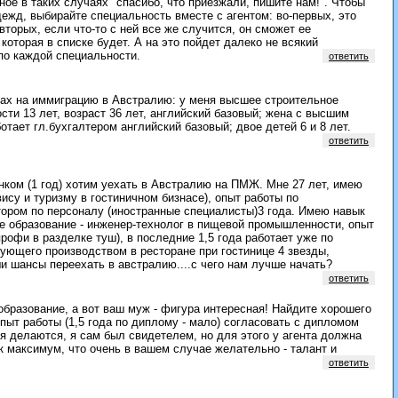
ое в таких случаях "спасибо, что приезжали, пишите нам!". Чтобы
ежд, выбирайте специальность вместе с агентом: во-первых, это
вторых, если что-то с ней все же случится, он сможет ее
которая в списке будет. А на это пойдет далеко не всякий
по каждой специальности.
ответить
сах на иммиграцию в Австралию: у меня высшее строительное
сти 13 лет, возраст 36 лет, английский базовый; жена с высшим
отает гл.бухгалтером английский базовый; двое детей 6 и 8 лет.
ответить
нком (1 год) хотим уехать в Австралию на ПМЖ. Мне 27 лет, имею
ису и туризму в гостиничном бизнасе), опыт работы по
тором по персоналу (иностранные специалисты)3 года. Имею навык
е образование - инженер-технолог в пищевой промышленности, опыт
профи в разделке туш), в последние 1,5 года работает уже по
ующего производством в ресторане при гостинице 4 звезды,
ши шансы переехать в австралию....с чего нам лучше начать?
ответить
 образование, а вот ваш муж - фигура интересная! Найдите хорошего
опыт работы (1,5 года по диплому - мало) согласовать с дипломом
я делаются, я сам был свидетелем, но для этого у агента должна
к максимум, что очень в вашем случае желательно - талант и
ответить