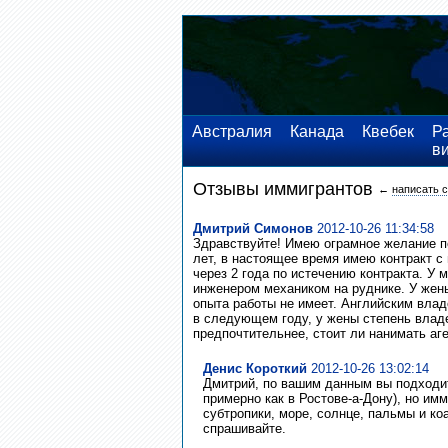
Австралия
Канада
Квебек
Р
в
Отзывы иммигрантов
←
написать 
Дмитрий Симонов
2012-10-26 11:34:58
Здравствуйте! Имею ограмное желание п
лет, в настоящее время имею контракт 
через 2 года по истечению контракта. У
инженером механиком на руднике. У жен
опыта работы не имеет. Английским влад
в следующем году, у жены степень владе
предпочтительнее, стоит ли нанимать аг
Денис Короткий
2012-10-26 13:02:14
Дмитрий, по вашим данным вы подходит
примерно как в Ростове-а-Дону), но им
субтропики, море, солнце, пальмы и ко
спрашивайте.