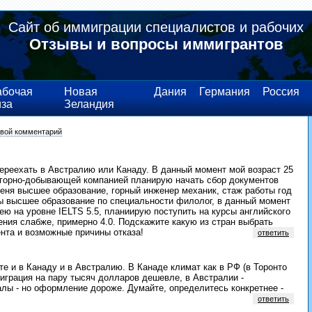
Сайт об иммиграции специалистов и рабочих
Отзывы и вопросы иммигрантов
абочая
Новая
Дания
Германия
Россия
иза
Зеландия
свой комментарий
ереехать в Австралию или Канаду. В данный момент мой возраст 25
с горно-добывающей компанией планирую начать сбор документов
 меня высшее образование, горный инженер механик, стаж работы год
ы высшее образование по специальности филолог, в данный момент
ею на уровне IELTS 5.5, планиирую поступить на курсы английского
ния слабже, примерно 4.0. Подскажите какую из стран выбрать
ента и возможные причины отказа!
ответить
е и в Канаду и в Австралию. В Канаде климат как в РФ (в Торонто
миграция на пару тысяч долларов дешевле, в Австралии -
алы - но оформление дороже. Думайте, определитесь конкретнее -
ответить