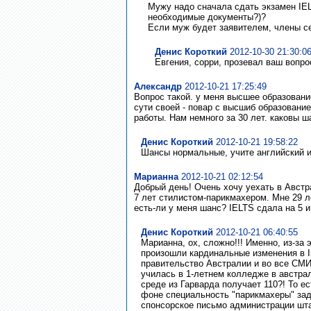
Мужу надо сначала сдать экзамен IELT
необходимые документы?)?
Если муж будет заявителем, члены се
Денис Короткий
2012-10-30 21:30:0
Евгения, сорри, прозевал ваш вопро
Александр
2012-10-21 17:25:49
Вопрос такой. у меня высшее образовани
сути своей - повар с высшиб образовани
работы. Нам немного за 30 лет. каковы 
Денис Короткий
2012-10-21 19:58:22
Шансы нормальные, учите английский ил
Марианна
2012-10-21 02:12:54
Добрый день! Очень хочу уехать в Авст
7 лет стилистом-парикмахером. Мне 29 л
есть-ли у меня шанс? IELTS сдала на 5 и
Денис Короткий
2012-10-21 06:40:55
Марианна, ох, сложно!!! Именно, из-за
произошли кардинальные изменения в Im
правительство Австралии и во все СМИ
училась в 1-летнем колледже в австра
среде из Гарварда получает 110?! То е
фоне специальность "парикмахеры" зад
спонсорское письмо администрации шта