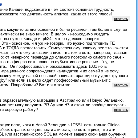
36
ение Канаде, подскажите в чем состоит основная трудность,
сскажите про деятельность агентов, какие от этого плюсы!
ответить
6
ать какую-то из них основной я бы не решился, тем более в случае
практически не знаю ничего. В целом - необходимо убедить
r: вы нужны Канаде и :ph34r: что он должен поверить
то - основное, и я уж не говорю, что нужно подготовить ТЕ
А и ТОГДА предоставить. Самоуверенному новичку все это кажется
мает, за что ему отказали в визе - в этом и есть, наверное, главная
о: от неверного перевода до слабого портфолио самого по себе -
нного офицера есть право на субъективное решение - "ну, не
нта... Он профессионал, и рассказывать здесь 1001 ночь
играционного сопровождения кандидатов и их семей я не хочу,
азницу между вашей попыткой написать оранжировку для струнного
Rigby" или если за дело сядет профессональный музыкант с
том. Попробовали? Вот и я о том же...
ответить
ез образовательную миграцию в Австралию или Новую Зеландию.
лько лет могу получить PR Ау или НЗ и стоит ли вообще поступать
ти хорошую работу?
ответить
к уж плох, хотя в Новой Зеландии в LTSSL есть только Clinical
 обеих странах спецальности эти есть, но есть и риск, что эти
SL или австралийского SOL на момент вашего окончания обучения