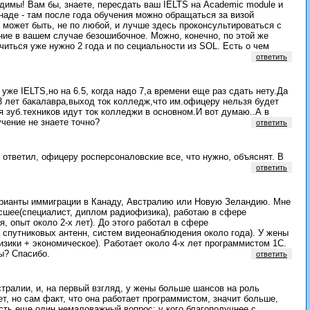
димы! Вам бы, знаете, пересдать ваш IELTS на Academic module и
наде - там после года обучения можно обращаться за визой
 может быть, не по любой, и лучше здесь проконсультироваться с
ние в вашем случае безошибочное. Можно, конечно, по этой же
читься уже нужно 2 года и по сециальности из SOL. Есть о чем
ответить
 уже IELTS,но на 6.5, когда надо 7,а времени еще раз сдать нету.Да
 3 лет бакалавра,выход ток колледж,что им.офицеру нельзя будет
я зуб.техников идут ток колледжи в основном.И вот думаю..А в
чение не знаете точно?
ответить
 ответил, офицеру росперсоналовские все, что нужно, объяснят. В
ответить
рианты иммиграции в Канаду, Австралию или Новую Зеландию. Мне
высшее(специалист, диплом радиофизика), работаю в сфере
, опыт около 2-х лет). До этого работал в сфере
 спутниковых антенн, систем видеонаблюдения около года). У жены
изики + экономическое). Работает около 4-х лет программистом 1С.
ты? Спасибо.
ответить
тралии, и, на первый взгляд, у жены больше шансов на роль
ет, но сам факт, что она работает программистом, значит больше,
сть еще один немаловажный вопрос: у кого благополучнее с