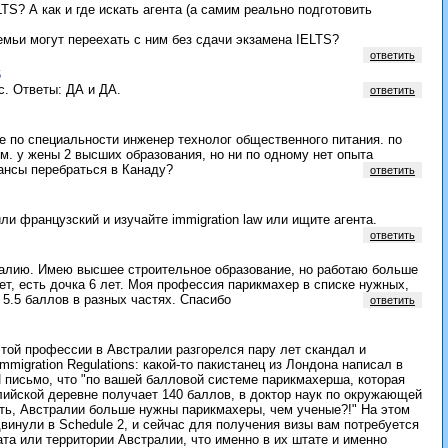
S? А как и где искать агента (а самим реально подготовить
мьи могут переехать с ним без сдачи экзамена IELTS?
ответить
6
с. Ответы: ДА и ДА.
ответить
е по специальности инженер технолог общественного питания. по
ем. у жены 2 высших образования, но ни по одному нет опыта
шансы перебраться в Канаду?
ответить
и французский и изучайте immigration law или ищите агента.
ответить
ралию. Имею высшее строительное образование, но работаю больше
ет, есть дочка 6 лет. Моя профессия парикмахер в списке нужных,
 5.5 баллов в разных частях. Спасибо
ответить
 этой профессии в Австралии разгорелся пару лет скандал и
migration Regulations: какой-то пакистанец из Лондона написал в
 письмо, что "по вашей балловой системе парикмахерша, которая
лийской деревне получает 140 баллов, в доктор наук по окружающей
сть, Австралии больше нужны парикмахеры, чем ученые?!" На этом
винули в Schedule 2, и сейчас для получения визы вам потребуется
та или территории Австралии, что именно в их штате и именно