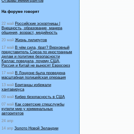
Отзывы иммигрантов
На форуме говорят
22 май
Российские эскортницы |
Внешность, образование, манера
общения, возраст, медийность
20 май
Жизнь лилипутов
17 май
В чём сила, брат? Верховный
представитель Союза по иностранным
делам и политике безопасности
Каллас поведала, почему США,
Россия и Китай не выносят Евросоюз
17 май
В Лондоне была проведена
масштабная полицейская операция
13 май
Британцы избежали
хантавируса
09 май
Кибер безопасность в США
07 май
Как советские спецслужбы
купили мир у криминальных
авторитетов
24 апр
14 апр
Золото Новой Зеландии