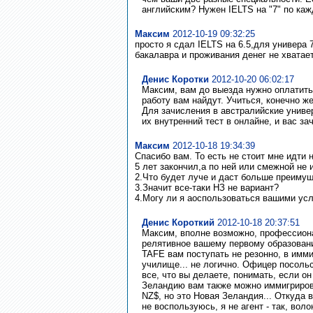
английским? Нужен IELTS на "7" по каж
Максим
2012-10-19 09:32:25
просто я сдал IELTS на 6.5,для универа 
бакалавра и проживания денег не хватает
Денис Коротки
2012-10-20 06:02:17
Максим, вам до выезда нужно оплатить 
работу вам найдут. Учиться, конечно же
Для зачисления в австралийские униве
их внутренний тест в онлайне, и вас за
Максим
2012-10-18 19:34:39
Спасибо вам. То есть не стоит мне идти
5 лет закончил,а по ней или смежной не
2.Что будет луче и даст больше преимущ
3.Значит все-таки НЗ не вариант?
4.Могу ли я аоспользоваться вашими усл
Денис Короткий
2012-10-18 20:37:51
Максим, вполне возможно, профессиона
релятивное вашему первому образованию
TAFE вам поступать не резонно, в иммиг
училище... не логично. Офицер посоль
все, что вы делаете, понимать, если о
Зеландию вам также можно иммигрирова
NZ$, но это Новая Зеландия... Откуда 
не воспользуюсь, я не агент - так, вол