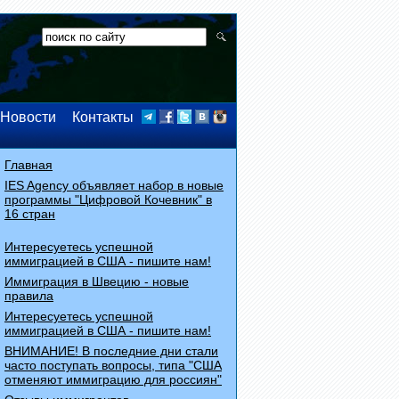
Новости
Контакты
Главная
IES Agency объявляет набор в новые
программы "Цифровой Кочевник" в
16 стран
Интересуетесь успешной
иммиграцией в США - пишите нам!
Иммиграция в Швецию - новые
правила
Интересуетесь успешной
иммиграцией в США - пишите нам!
ВНИМАНИЕ! В последние дни стали
часто поступать вопросы, типа "США
отменяют иммиграцию для россиян"