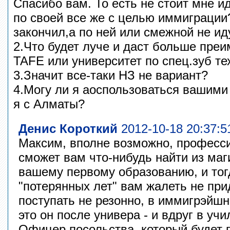
Спасибо вам. То есть не стоит мне и
по своей все же с целью иммиграции
закончил,а по ней или смежной не ид
2.Что будет луче и даст больше преи
TAFE или университет по спец.зуб те
3.Значит все-таки НЗ не вариант?
4.Могу ли я аоспользоваться вашими
я с Алматы?
Денис Короткий
2012-10-18 20:37:5
Максим, вполне возможно, професс
сможет вам что-нибудь найти из ма
вашему первому образованию, и тог
"потерянных лет" вам жалеть не при
поступать не резонно, в иммигрэйшн 
это он после универа - и вдруг в учи
Офицер посольства, который будет 