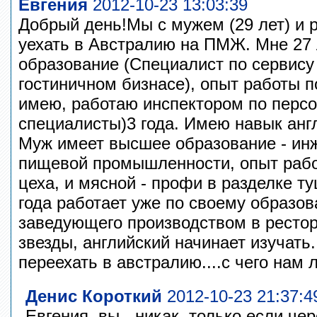
Евгения
2012-10-23 13:03:39
Добрый день!Мы с мужем (29 лет) и р
уехать в Австралию на ПМЖ. Мне 27
образование (Специалист по сервису 
гостиничном бизнасе), опыт работы п
имею, работаю инспектором по персо
специалисты)3 года. Имею навык англ
Муж имеет высшее образование - инж
пищевой промышленности, опыт рабо
цеха, и мясной - профи в разделке ту
года работает уже по своему образов
заведующего производством в рестор
звезды, английский начинает изучат
переехать в австралию....с чего нам
Денис Короткий
2012-10-23 21:37:4
Евгения, вы - никак, только если чер