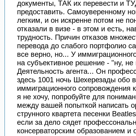
документы, ТАК их перевести и Т
предоставить. Самоуверенному нов
легким, и он искренне потом не по
отказали в визе - в этом и есть, н
трудность. Причин отказов множес
перевода до слабого портфолио са
все верно, но... У иммиграционног
на субъективное решение - "ну, не
Деятельность агента... Он профес
здесь 1001 ночь Шехерезады обо в
иммиграционного сопровождения к
я не хочу, попробуйте для понима
между вашей попыткой написать о
струнного квартета песенки Beatles
если за дело сядет профессональ
консерваторским образованием и 