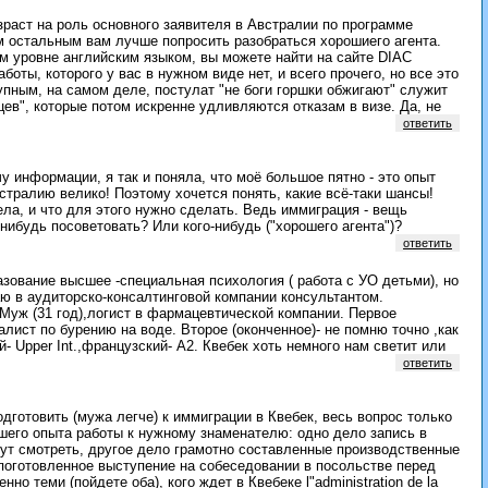
зраст на роль основного заявителя в Австралии по программе
 остальным вам лучше попросить разобраться хорошиего агента.
ем уровне английским языком, вы можете найти на сайте DIAC
оты, которого у вас в нужном виде нет, и всего прочего, но все это
упным, на самом деле, постулат "не боги горшки обжигают" служит
ев", которые потом искренне удливляются отказам в визе. Да, не
ответить
чу информации, я так и поняла, что моё большое пятно - это опыт
стралию велико! Поэтому хочется понять, какие всё-таки шансы!
ла, и что для этого нужно сделать. Ведь иммиграция - вещь
-нибудь посоветовать? Или кого-нибудь ("хорошего агента")?
ответить
азование высшее -специальная психология ( работа с УО детьми), но
ю в аудиторско-консалтинговой компании консультантом.
. Муж (31 год),логист в фармацевтической компании. Первое
алист по бурению на воде. Второе (оконченное)- не помню точно ,как
й- Upper Int.,французский- А2. Квебек хоть немного нам светит или
ответить
одготовить (мужа легче) к иммиграции в Квебек, весь вопрос только
ашего опыта работы к нужному знаменателю: одно дело запись в
дут смотреть, другое дело грамотно составленные производственные
 поготовленное выступение на собеседовании в посольстве перед
но теми (пойдете оба), кого ждет в Квебеке l"administration de la