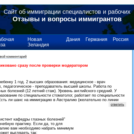
Сайт об иммиграции специалистов и рабочих
Отзывы и вопросы иммигрантов
абочая
Новая
Дания
Германия
Россия
иза
Зеландия
свой комментарий
ликовано сразу после проверки модератором
ребенку 1 год. 2 высших образования: медицинское - врач
, педагогическое - преподаватель высшей школы. Работа по
ых болезней (12 летний стаж). Уровень английского средний. У
разование по специальности стоматолог, работает по специальности
 Есть ли шанс на иммиграцию в Австралию (желательно по линии
ответить
систент кафедры глазных болезней"
чебную практику. Если да, то для
ралию вам необходимо набрать минимум
ожет выглядеть так: