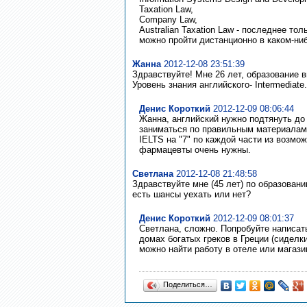
Taxation Law,
Company Law,
Australian Taxation Law - последнее то
можно пройти дистанционно в каком-нибуд
Жанна
2012-12-08 23:51:39
Здравствуйте! Мне 26 лет, образование 
Уровень знания английского- Intermediat
Денис Короткий
2012-12-09 08:06:44
Жанна, английский нужно подтянуть до 
заниматься по правильным материалам 
IELTS на "7" по каждой части из возмож
фармацевты очень нужны.
Светлана
2012-12-08 21:48:58
Здравствуйте мне (45 лет) по образован
есть шансы уехать или нет?
Денис Короткий
2012-12-09 08:01:37
Светлана, сложно. Попробуйте написать
домах богатых греков в Греции (сиделк
можно найти работу в отеле или магази
Поделиться…