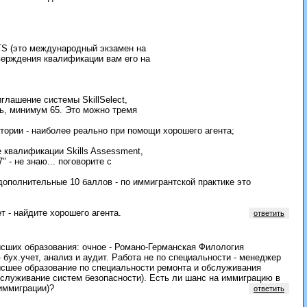
LTS (это международный экзамен на
тверждения квалификации вам его на
глашение системы SkillSelect,
ть, минимум 65. Это можно тремя
тории - наиболее реально при помощи хорошего агента;
 квалификации Skills Assessment,
 - не знаю... поговорите с
 дополнительные 10 баллов - по иммигрантской практике это
т - найдите хорошего агента.
ответить
ысших образования: очное - Романо-Германская Филология
- бух.учет, анализ и аудит. Работа не по специальности - менеджер
 высшее образование по специальности ремонта и обслуживания
бслуживание систем безопасности). Есть ли шанс на иммиграцию в
иммиграции)?
ответить