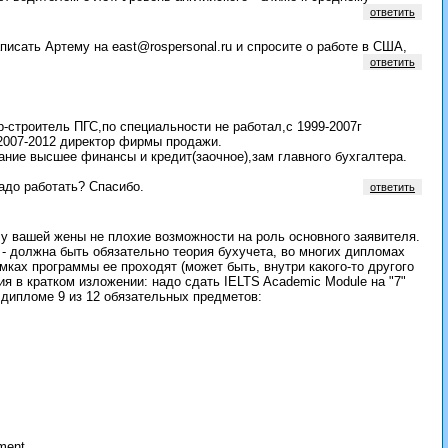
ответить
аписать Артему на east@rospersonal.ru и спросите о работе в США,
ответить
строитель ПГС,по специальности не работал,с 1999-2007г
2007-2012 директор фирмы продажи.
ание высшее финансы и кредит(заочное),зам главного бухгалтера.
адо работать? Спасибо.
ответить
 у вашей жены не плохие возможности на роль основного заявителя.
 - должна быть обязательно теория бухучета, во многих дипломах
амках программы ее проходят (может быть, внутри какого-то другого
я в кратком изложении: надо сдать IELTS Academic Module на "7"
 дипломе 9 из 12 обязательных предметов:
ment,