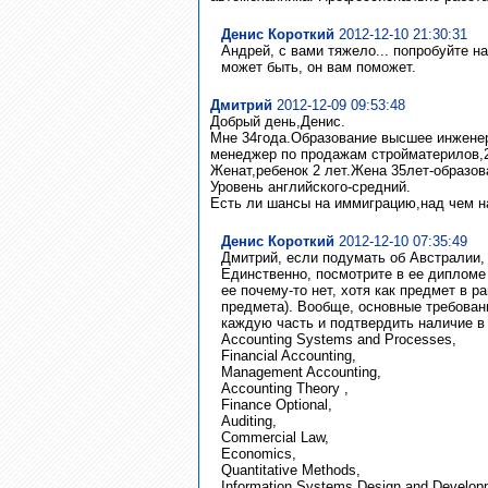
Денис Короткий
2012-12-10 21:30:31
Андрей, с вами тяжело... попробуйте н
может быть, он вам поможет.
Дмитрий
2012-12-09 09:53:48
Добрый день,Денис.
Мне 34года.Образование высшее инженер-
менеджер по продажам стройматерилов,
Женат,ребенок 2 лет.Жена 35лет-образов
Уровень английского-средний.
Есть ли шансы на иммиграцию,над чем н
Денис Короткий
2012-12-10 07:35:49
Дмитрий, если подумать об Австралии,
Единственно, посмотрите в ее дипломе
ее почему-то нет, хотя как предмет в р
предмета). Вообще, основные требовани
каждую часть и подтвердить наличие в
Accounting Systems and Processes,
Financial Accounting,
Management Accounting,
Accounting Theory ,
Finance Optional,
Auditing,
Commercial Law,
Economics,
Quantitative Methods,
Information Systems Design and Develop