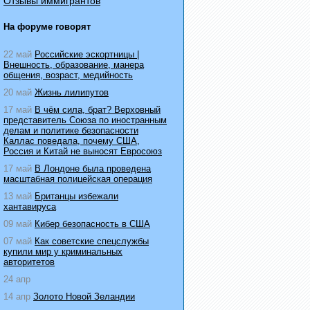
Отзывы иммигрантов
На форуме говорят
22 май
Российские эскортницы |
Внешность, образование, манера
общения, возраст, медийность
20 май
Жизнь лилипутов
17 май
В чём сила, брат? Верховный
представитель Союза по иностранным
делам и политике безопасности
Каллас поведала, почему США,
Россия и Китай не выносят Евросоюз
17 май
В Лондоне была проведена
масштабная полицейская операция
13 май
Британцы избежали
хантавируса
09 май
Кибер безопасность в США
07 май
Как советские спецслужбы
купили мир у криминальных
авторитетов
24 апр
14 апр
Золото Новой Зеландии