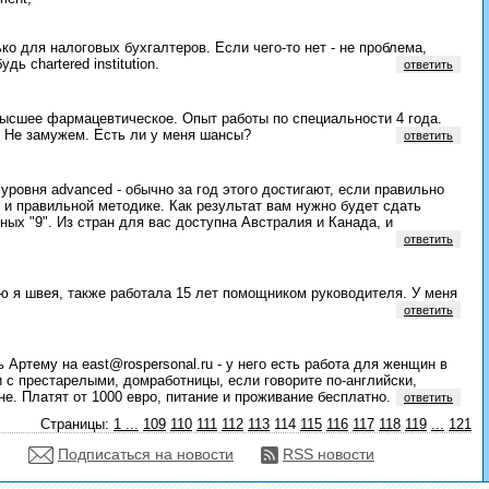
лько для налоговых бухгалтеров. Если чего-то нет - не проблема,
ь chartered institution.
ответить
высшее фармацевтическое. Опыт работы по специальности 4 года.
e. Не замужем. Есть ли у меня шансы?
ответить
уровня advanced - обычно за год этого достигают, если правильно
и правильной методике. Как результат вам нужно будет сдать
ных "9". Из стран для вас доступна Австралия и Канада, и
ответить
ию я швея, также работала 15 лет помощником руководителя. У меня
ответить
 Артему на east@rospersonal.ru - у него есть работа для женщин в
и с престарелыми, домработницы, если говорите по-английски,
не. Платят от 1000 евро, питание и проживание бесплатно.
ответить
Страницы:
1
...
109
110
111
112
113
114
115
116
117
118
119
...
121
Подписаться на новости
RSS новости