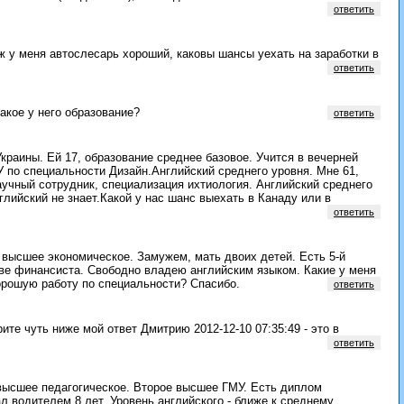
ответить
 у меня автослесарь хороший, каковы шансы уехать на заработки в
ответить
акое у него образование?
ответить
краины. Ей 17, образование среднее базовое. Учится в вечерней
У по специальности Дизайн.Английский среднего уровня. Мне 61,
аучный сотрудник, специализация ихтиология. Английский среднего
глийский не знает.Какой у нас шанс выехать в Канаду или в
ответить
 высшее экономическое. Замужем, мать двоих детей. Есть 5-й
ве финансиста. Свободно владею английским языком. Какие у меня
орошую работу по специальности? Спасибо.
ответить
ите чуть ниже мой ответ Дмитрию 2012-12-10 07:35:49 - это в
ответить
 высшее педагогическое. Второе высшее ГМУ. Есть диплом
 водителем 8 лет. Уровень английского - ближе к среднему