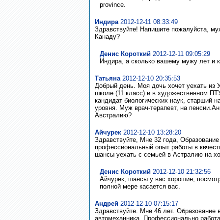
province.
Индира
2012-12-11 08:33:49
Здравствуйте! Напишите пожалуйста, муж
Канаду?
Денис Короткий
2012-12-11 09:05:29
Индира, а сколько вашему мужу лет и к
Татьяна
2012-12-10 20:35:53
Добрый день. Моя дочь хочет уехать из У
школе (11 класс) и в художественном ПТ
кандидат биологических наук, старший н
уровня. Муж врач-терапевт, на пенсии.Ан
Австралию?
Aйчурек
2012-12-10 13:28:20
Здравствуйте, Мне 32 года, Образование
профессиональный опыт работы в квчест
шансы уехать с семьей в Астралию на х
Денис Короткий
2012-12-10 21:32:56
Aйчурек, шансы у вас хорошие, посмотр
полной мере касается вас.
Андрей
2012-12-10 07:15:17
Здравствуйте. Мне 46 лет. Образование
автомеханника. Профессионально работал