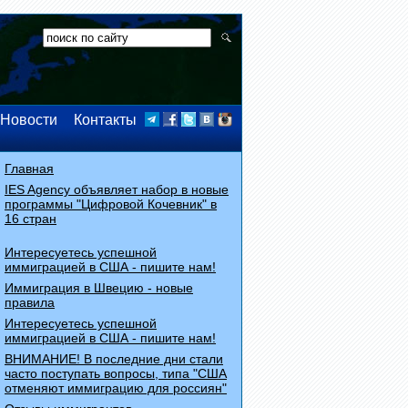
Новости
Контакты
Главная
IES Agency объявляет набор в новые
программы "Цифровой Кочевник" в
16 стран
Интересуетесь успешной
иммиграцией в США - пишите нам!
Иммиграция в Швецию - новые
правила
Интересуетесь успешной
иммиграцией в США - пишите нам!
ВНИМАНИЕ! В последние дни стали
часто поступать вопросы, типа "США
отменяют иммиграцию для россиян"