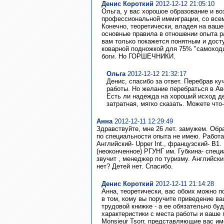
Денис Короткий
2012-12-12 21:05:10
Ольга, у вас хорошое образование и во
профессиональной иммиграции, со всем
Конечно, теоретически, владея на ваш
основные правила в отношении опыта раб
вам только покажется понятным и дост
коварной подножкой для 75% "самоходц
боги. Но ГОРШЕЧНИКИ.
Ольга
2012-12-12 21:32:17
Денис, спасибо за ответ. Перебрав ку
работы. Но желание перебраться в Ав
Есть ли надежда на хороший исход де
затратная, мягко сказать. Можете что
Анна
2012-12-11 12:29:49
Здравствуйте, мне 26 лет. замужем. Обр
по специальности опыта не имею. Работа
Английский- Upper Int., французский- В1
(неоконченное) РГУНГ им. Губкина- специ
звучит , менеджер по туризму. Английски
нет? Детей нет. Спасибо.
Денис Короткий
2012-12-11 21:14:28
Анна, теоретически, вас обоих можно п
в том, кому вы поручите приведение в
трудовой книжке - а ее обязательно бу
характеристики с места работы и ваше
Monsieur Tsorr, представляющие вас имен