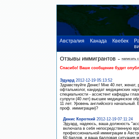
Австралия
Канада
Квебек
Р
в
Отзывы иммигрантов
←
написать 
Спасибо! Ваше сообщение будет опуб
Эдуард
2012-12-19 05:13:52
Здравствуйте Денис! Мне 40 лет, женат, 
офтальмолог, кандидат медицинских наук
специальности - ассистент кафедры глазн
супруги (40 лет) высшее медицинское об
11 лет. Уровень английского начальный.
проф. иммиграции)?
Денис Короткий
2012-12-19 07:11:24
Эдуард, надеюсь, ваша должность "ас
включала в себя непосредственную вра
профессиональной иммиграции в Авст
60 баллов, и ваша балловая ситуация м