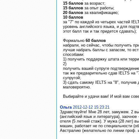
15 баллов
за возраст;
15 баллов
за опыт работы;
20 баллов
за квалификацию;
10 баллов
за "7" по каждой из четырех частей IE
уровень английского языка, и для под
этот балл так и так придется сдавать);
Формально
60 баллов
набрали, но сейчас, чтобы получить при
лучше набрать баллы с запасом, то ес
способами:
1) получить поддержку штата или терри
2)
получить вашей супруге подтверждение
так же предварительно сдав IELTS на "7"
супругой;
3) сдать самому IELTS на "8", получив
маловероятно.
Выбирайте и удачи вам! И мой вам сове
Ольга
2012-12-12 15:23:21
Здравствуйте! Мне 28 лет, замужем. 2 в
(английский язык и литература), заочное 
отеля (5 летний стаж). У мужа (28 лет)
машин, работает не по специальности (о
Австралию (желательно по линии проф. 