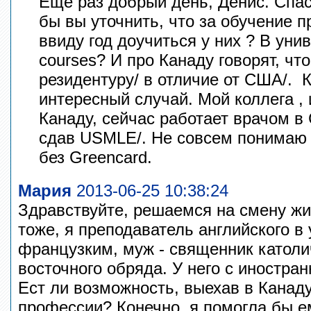
Еще раз добрый день, Денис. Спас
бы вы уточнить, что за обучение 
ввиду год доучиться у них ? В уни
courses? И про Канаду говорят, чт
резидентуру/ в отличие от США/. К
интересный случай. Мой коллега ,
Канаду, сейчас работает врачом в
сдав USMLE/. Не совсем понимаю 
без Greencard.
Мария
2013-06-25 10:38:24
Здравствуйте, решаемся на смену жи
тоже, я преподаватель английского в
французким, муж - священник католи
восточного обряда. У него с иностра
Ест ли возможность, выехав в Канаду
профессии? Конечно, я помогла бы е