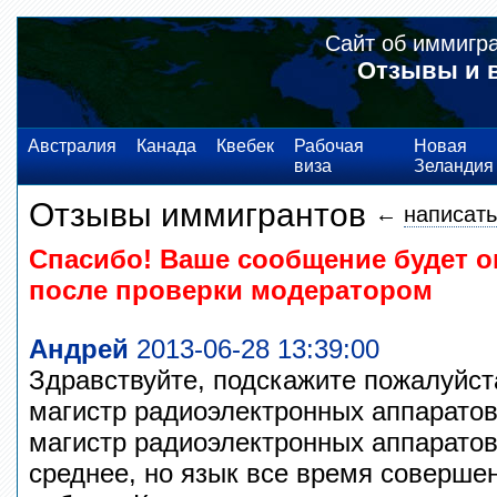
Сайт об иммигр
Отзывы и 
Австралия
Канада
Квебек
Рабочая
Новая
виза
Зеландия
Отзывы иммигрантов
←
написать
Спасибо! Ваше сообщение будет о
после проверки модератором
Андрей
2013-06-28 13:39:00
Здравствуйте, подскажите пожалуйста
магистр радиоэлектронных аппаратов,
магистр радиоэлектронных аппаратов
среднее, но язык все время соверше