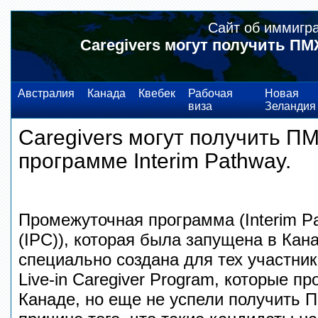
Сайт об иммигр
Caregivers могут получить ПМЖ
Австралия
Канада
Квебек
Рабочая
Новая
виза
Зеландия
Caregivers могут получить П
программе Interim Pathway.
Промежуточная программа (Interim Pa
(IPC)), которая была запущена в Кан
специально создана для тех участни
Live-in Caregiver Program, которые п
Канаде, но еще не успели получить 