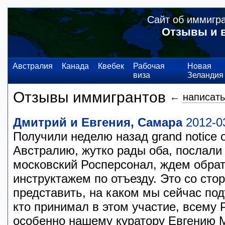
Сайт об иммигр
Отзывы и 
Австралия
Канада
Квебек
Рабочая
Новая
виза
Зеландия
Отзывы иммигрантов
←
написать
Дмитрий и Евгения, Самара
2012-03
Получили неделю назад grand notice 
Австралию, жутко рады оба, послали
московский Росперсонал, ждем обрат
инструктажем по отъезду. Это со сто
представить, на каком мы сейчас по
кто принимал в этом участие, всему 
особенно нашему куратору Евгению 