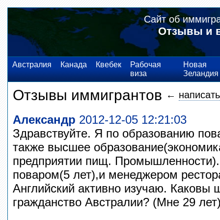
Сайт об иммигр
Отзывы и 
Австралия
Канада
Квебек
Рабочая
Новая
виза
Зеландия
Отзывы иммигрантов
←
написать
Александр
2012-12-05 12:21:03
Здравствуйте. Я по образованию пов
также высшее образование(экономик
предприятии пищ. Промышленности).
поваром(5 лет),и менеджером рестора
Английский активно изучаю. Каковы 
гражданство Австралии? (Мне 29 лет