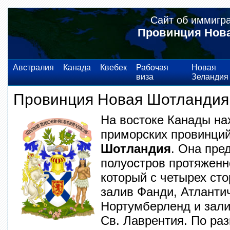
Сайт об иммигр
Провинция Нова
Австралия
Канада
Квебек
Рабочая
Новая
виза
Зеландия
Провинция Новая Шотландия 
На востоке Канады нах
приморских провинц
Шотландия
. Она пре
полуостров протяженн
который с четырех сто
залив Фанди, Атланти
Нортумберленд и зал
Св. Лаврентия. По ра