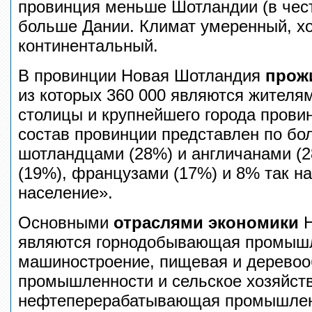
провинция меньше Шотландии (в чест
больше Дании. Климат умеренный, х
континентальный.
В провинции Новая Шотландия
прож
из которых 360 000 являются жител
столицы и крупнейшего города прови
состав провинции представлен по бо
шотландцами (28%) и англичанами (
(19%), французами (17%) и 8% так н
население».
Основными
отраслями экономики
Н
являются горнодобывающая промышл
машиностроение, пищевая и дерево
промышленности и сельское хозяйств
нефтеперерабатывающая промышленн