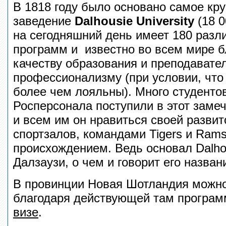
В 1818 году было основано самое кр
заведение
Dalhousie University
(18 0
на сегодняшний день имеет 180 разл
программ и известно во всем мире 
качеству образования и преподавате
профессионализму (при условии, что
более чем лояльны). Много студент
Росперсонала поступили в этот замеч
и всем им он нравиться своей развит
спортзалов, командами Tigers и Rams
происхождением. Ведь основал Dalhou
Далзаузи, о чем и говорит его назва
В провинции Новая Шотландия можно
благодаря действующей там програ
визе
.