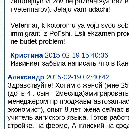
zarubejnyh vuzov ne priznaetsya bez 
i veterinarov). Jelaju vam udachi!
Veterinar, k kotoromu ya voju svou soba
immigrant iz Pol"shi. Esli ekzamen pro
ne budet problem!
Кристина
2015-02-19 15:40:36
Извиниет забыла написать что в Ка
Александр
2015-02-19 02:40:42
Здравствуйте! Хотим с женой (мне 25
(дочь-4 , сын - 2месяца)эмигрироват
менеджером пр проджавм автозапчас
экономист), опыт 8 лет, жена сейчас в
учитель ангиского языка. Готов рабо
стройке, на ферме, Англиский на сре