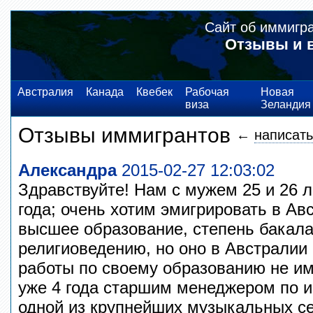
Сайт об иммигр
Отзывы и 
Австралия
Канада
Квебек
Рабочая
Новая
виза
Зеландия
Отзывы иммигрантов
←
написать
Александра
2015-02-27 12:03:02
Здравствуйте! Нам с мужем 25 и 26 ле
года; очень хотим эмигрировать в Ав
высшее образование, степень бакала
религиоведению, но оно в Австралии 
работы по своему образованию не и
уже 4 года старшим менеджером по и
одной из крупнейших музыкальных се