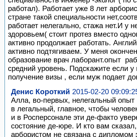
работал). Работает уже 8 лет арбори
стране такой специальности нет,соот
работает нелегально, стажа нет.И у 
здоровьем( стоит протез вместо одног
активно продолжает работать. Англий
активно подтягиваем. У меня оконче
образование врач лаборант.опыт раб
средний уровень. Подскажите если у
получение визы , если муж подает д
Денис Короткий
2015-02-20 09:09:2
Алла, во-первых, нелегальный опыт 
в легальный, главное, чтобы челове
и в Росперсонале эти де-факто увер
состояние де-юре. И кто вам сказал,
арбористом не связана с дипломом э